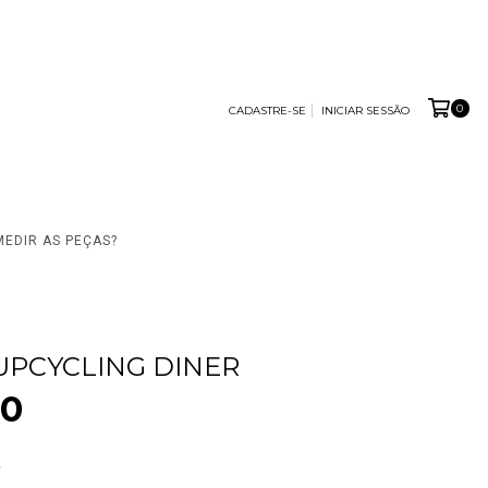
0
CADASTRE-SE
INICIAR SESSÃO
EDIR AS PEÇAS?
UPCYCLING DINER
90
8