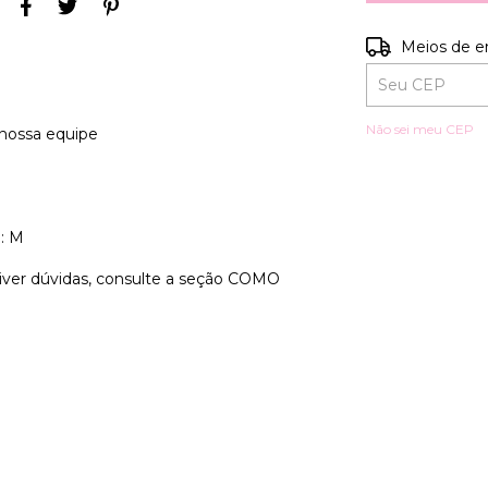
Entregas para o
Meios de e
Não sei meu CEP
nossa equipe
: M
iver dúvidas, consulte a seção COMO