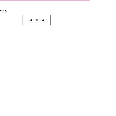
 CEP:
nvio
ALTERAR CEP
CALCULAR